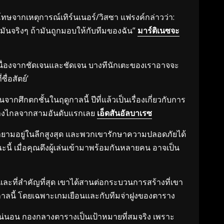
ดโทษจากเหตุการณ์เทิร์นเนอร์/วิสซา แฟรงค์กล่าวว่า:
ดมันจริงๆ ถ้ามันถูกมอบให้กับทีมของฉัน”
มาร์ติเนซจะ
ร์ เนื่องจากชัดเจนและชัดเจน บางทีนักเตะของเราอาจจะ
ื่อสัตย์’
ศึกตกชั้นในฤดูกาลนี้ ปีที่แล้วเป็นเรื่องเกี่ยวกับการ
ยห่างไกลจากสามอันดับแรกเลย
เอ็ดสันอัลบาเรซ
ยายามอยู่ในลีกสูงสุด และพวกเขารักษาความปลอดภัยได้
ี้ เมื่อคุณดึงผู้เล่นเข้ามาพร้อมกันหลายคน อาจเป็น
และที่สำคัญที่สุด เขาได้สานต่อกระบวนการสร้างที่เขา
ฤดูกาลนี้ โดยเฉพาะเกมเยือนและกับทีมจ่าฝูงของตาราง
่างแน่นอน กองกลางตารางเป็นเป้าหมายที่สมจริง เพราะ