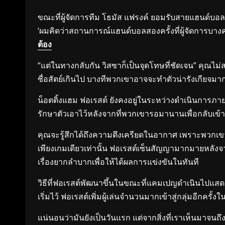
ขณะที่ผู้จัดการทีม โธมัส แฟรงค์ ยอมรับสายแฮนด์บอลที
‘ผมคิดว่าสถานการณ์แฮนด์บอลสองครั้งที่ผู้จัดการบางค
ต้อง
“แต่ในทางกลับกัน วิสซาก็เป็นจุดโทษที่ชัดเจน” คุณไม่
ซื่อสัตย์เกินไป บางทีพวกเขาอาจจะทำตัวน่ารังเกียจมากกว
น็อตติ้งแฮม ฟอเรสต์ ยังคงอยู่ในระหว่างดำเนินการภายใ
รักษาตัวเอาไว้หลังจากที่พวกเขารอมานานเพื่อกลับเข้
คุณจะรู้สึกได้ถึงความตึงเครียดในอากาศ เพราะพวกเข
เพียงเกมเดียวเท่านั้น ฟอเรสต์เซ็นสัญญามากมายหลังจา
เรื่องยากลำบากเพื่อให้ได้ผลการแข่งขันในทันที
วิธีที่ฟอเรสต์พัฒนาขึ้นในขณะที่แคมเปญดำเนินไปแสดงใ
เริ่มไว้ ฟอเรสต์เพิ่มผู้เล่นจำนวนมากเข้าสู่กลุ่มอีก
แน่นอนว่ามันยังเป็นวันแรก แต่จากสิ่งที่เราเห็นมาจนถ