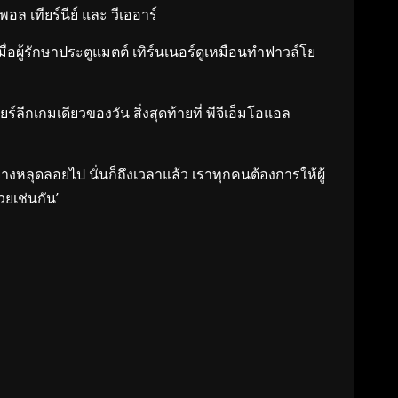
อล เทียร์นีย์ และ วีเออาร์
่อผู้รักษาประตูแมตต์ เทิร์นเนอร์ดูเหมือนทำฟาวล์โย
์ลีกเกมเดียวของวัน สิ่งสุดท้ายที่ พีจีเอ็มโอแอล
่างหลุดลอยไป นั่นก็ถึงเวลาแล้ว เราทุกคนต้องการให้ผู้
วยเช่นกัน’