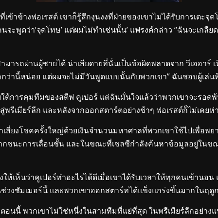
่เข้าข้างฟอเรสต์ เขาก็รู้สึกงุนงงที่ฝ่ายของเขาไม่ได้รับการเตะจุ
นจะพูดว่า’จุดโทษ’ แต่ผมไม่ทำเช่นนั้น’ แฟรงค์กล่าว “ฉันจะเกลีย
สามารถผ่านผู้ชายได้ น่าเสียดายที่นั่นเป็นข้อผิดพลาดจาก วีเออา
่านี้หน่อย แต่ผมจะไม่มีวันพูดแบบนั้นกับพวกเขา” ฉันชอบผู้เล่นที่ซ
ต้การคุมทีมของสตีฟ คูเปอร์ แต่ฉันมั่นใจแล้วว่าพวกเขาจะรอดพ้นจาก
าสู่พรีเมียร์ลีก และหลังจากออกสตาร์ตอย่างช้าๆ ฟอเรสต์ก็ไม่เค
าเสี่ยงโชคครั้งใหญ่ด้วยเงินจำนวนมหาศาลที่พวกเขาใช้ไปเพื่อพ
กชนะการเลื่อนชั้น และในขณะที่เชลซีกำลังค้นหาข้อมูลอยู่ในขณะน
ห้เห็นว่าคูเปอร์ทำอะไรได้ดีเมื่อเขาได้รับเวลาให้ทุกคนเข้านอน 
ครั้งในช่วงซัมเมอร์นี้ และพวกเขาออกสตาร์ทได้แข็งแกร่งขึ้นมากใน
ึงตอนนี้ พวกเขาไม่ใช่หนึ่งในสามทีมที่แย่ที่สุด ในพรีเมียร์ลีกอย