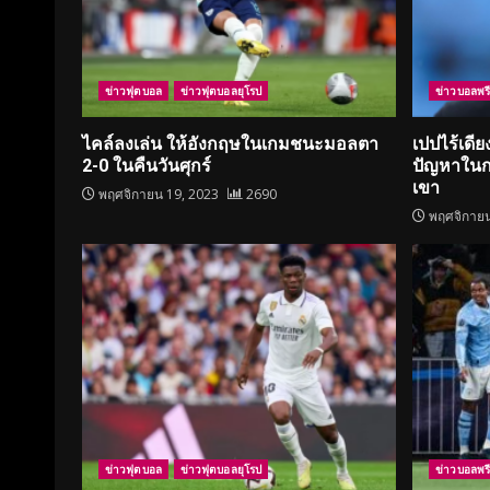
ข่าวฟุตบอล
ข่าวฟุตบอลยุโรป
ข่าวบอลพรีเ
ไคล์ลงเล่น ให้อังกฤษในเกมชนะมอลตา
เปปไร้เดี
2-0 ในคืนวันศุกร์
ปัญหาในกา
เขา
พฤศจิกายน 19, 2023
2690
พฤศจิกายน
ข่าวฟุตบอล
ข่าวฟุตบอลยุโรป
ข่าวบอลพรีเ