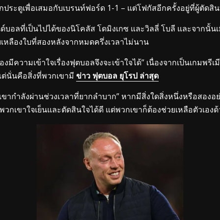
ะตูเพื่อเสมอกับเบรนท์ฟอร์ด 1-1 – แต่โฟกัสอีกครั้งอยู่ที่ผู้ตัดสินพ
อลที่เป็นไปได้ของนิโคลัส โดมิงเกซ และวิลลี่ โบลี และจากนั้นเมื
บเหลืองใบที่สองหลังจากหมดครึ่งเวลาไม่นาน
มีความเข้าใจเรื่องฟุตบอลจึงจะเข้าใจได้” เนื่องจากเป็นเกมพรีเมียร
่นั่นคือสิ่งที่พวกเขามี
ข่าว ฟุตบอล ยุโรป ล่าสุด
เขากำลังผ่านช่วงเวลาที่ยากลำบาก” หากมีสิ่งใดสิ่งหนึ่งหรือสองอย
ให้พวกเขาใจเย็นและตัดสินใจได้ดี แต่พวกเขาก็ต้องช่วยเหลือตัวเองด้