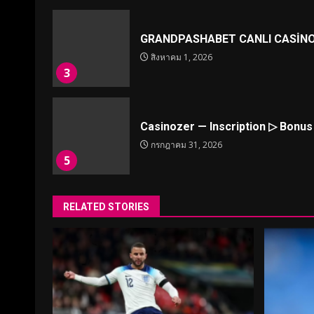
GRANDPASHABET CANLI CASİNO
สิงหาคม 1, 2026
3
Casinozer — Inscription ▷ Bonu
กรกฎาคม 31, 2026
5
RELATED STORIES