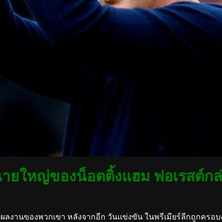
์ นายใหญ่ของน็อตติ้งแฮม ฟอเรสต์กล่
ปรุงผลงานของพวกเขา หลังจากอีก วันแข่งขัน ในพรีเมียร์ลีกถูกครอบ