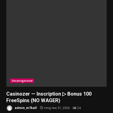
Uncategorized
Casinozer — Inscription ▷ Bonus 100
FreeSpins (NO WAGER)
admin_m7ball
กรกฎาคม 31, 2026
24