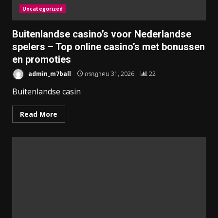
Uncategorized
Buitenlandse casino’s voor Nederlandse
spelers – Top online casino’s met bonussen
en promoties
admin_m7ball
กรกฎาคม 31, 2026
22
Buitenlandse casin
Read More