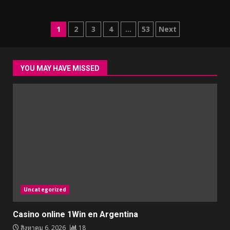
Posts
1
2
3
4
…
53
Next
pagination
YOU MAY HAVE MISSED
Uncategorized
Casino online 1Win en Argentina
สิงหาคม 6, 2026
18