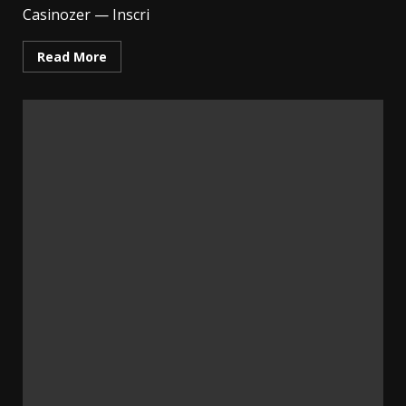
Casinozer — Inscri
Read More