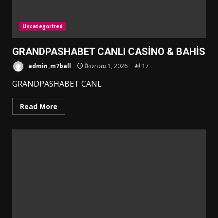
Uncategorized
GRANDPASHABET CANLI CASİNO & BAHİS
admin_m7ball
สิงหาคม 1, 2026
17
GRANDPASHABET CANL
Read More