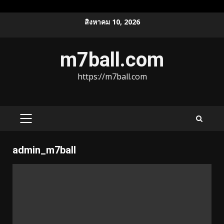
Skip
สิงหาคม 10, 2026
to
content
m7ball.com
https://m7ball.com
PRIMARY
MENU
admin_m7ball