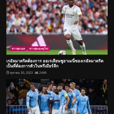
ข่าวฟุตบอล
ข่าวฟุตบอลยุโรป
เรอัลมาดริดต้องการ ออเรเลียนชูอาเมนี่ของเรอัลมาดริด
เป็นที่ต้องการตัวในพรีเมียร์ลีก
ตุลาคม 30, 2023
2449