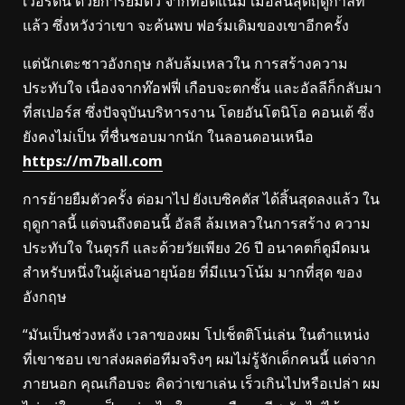
เวอร์ตัน ด้วยการยืมตัว จากท็อตแนม เมื่อสิ้นสุดฤดูกาลที่
แล้ว ซึ่งหวังว่าเขา จะค้นพบ ฟอร์มเดิมของเขาอีกครั้ง
แต่นักเตะชาวอังกฤษ กลับล้มเหลวใน การสร้างความ
ประทับใจ เนื่องจากท๊อฟฟี่ เกือบจะตกชั้น และอัลลีก็กลับมา
ที่สเปอร์ส ซึ่งปัจจุบันบริหารงาน โดยอันโตนิโอ คอนเต้ ซึ่ง
ยังคงไม่เป็น ที่ชื่นชอบมากนัก ในลอนดอนเหนือ
https://m7ball.com
การย้ายยืมตัวครั้ง ต่อมาไป ยังเบซิคตัส ได้สิ้นสุดลงแล้ว ใน
ฤดูกาลนี้ แต่จนถึงตอนนี้ อัลลี ล้มเหลวในการสร้าง ความ
ประทับใจ ในตุรกี และด้วยวัยเพียง 26 ปี อนาคตก็ดูมืดมน
สำหรับหนึ่งในผู้เล่นอายุน้อย ที่มีแนวโน้ม มากที่สุด ของ
อังกฤษ
“มันเป็นช่วงหลัง เวลาของผม โปเช็ตติโน่เล่น ในตำแหน่ง
ที่เขาชอบ เขาส่งผลต่อทีมจริงๆ ผมไม่รู้จักเด็กคนนี้ แต่จาก
ภายนอก คุณเกือบจะ คิดว่าเขาเล่น เร็วเกินไปหรือเปล่า ผม