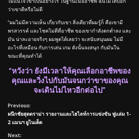
ไม่แน่ใจ เขาเป็นอย่างไร ในฐานะมืออาชีพ ฉันไม่ได้บอก
ว่าเขาดีหรือไม่ดี
“ผมไม่มีความเห็น เกี่ยวกับเขา สิ่งเดียวที่ผมรู้ก็ คือเขามี
พรสวรรค์ และโชคไม่ดีที่อาชีพ ของเขากำลังตกต่ำลง และ
มัน น่าละอายจริงๆ ผมพูดได้เลยว่า จะสนับสนุนผม ไม่มี
อะไรที่เหมือน กับการเล่น เกม ดังนั้นจงสนุก กับมันใน
ขณะที่คุณทำได้
“หวังว่า ยังมีเวลาให้คุณเลือกอาชีพของ
คุณและวิ่งไปกับมันจนกว่าขาของคุณ
จะเดินไม่ไหวอีกต่อไป”
Continue
Previous:
ผนึกชัยสุดดราม่า รายงานและไฮไลท์การแข่งขัน ฟูแล่ม 1-
Reading
2 แมนฯ ยูไนเต็ด
Next: