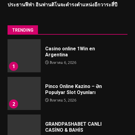
ประธานฟีฟ่า อินฟานติโนจะดํารงตําแหน่งอีกวาระสี่ปี
TRENDING
Casino online 1Win en
Argentina
สิงหาคม 6, 2026
1
Pinco Online Kazino – Ən
Populyar Slot Oyunları
สิงหาคม 5, 2026
2
GRANDPASHABET CANLI
CASİNO & BAHİS