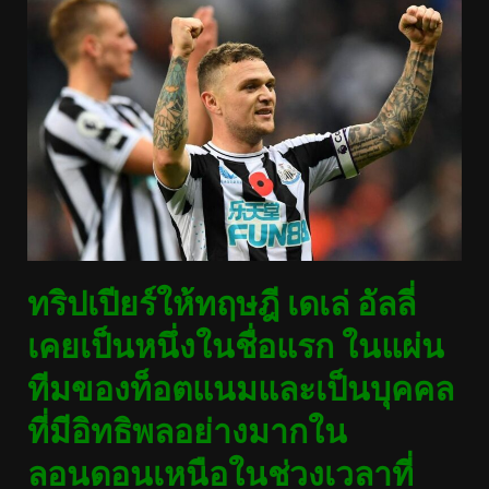
ทริปเปียร์ให้ทฤษฎี เดเล่ อัลลี่
เคยเป็นหนึ่งในชื่อแรก ในแผ่น
ทีมของท็อตแนมและเป็นบุคคล
ที่มีอิทธิพลอย่างมากใน
ลอนดอนเหนือในช่วงเวลาที่