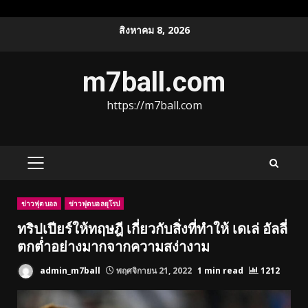
Skip
สิงหาคม 8, 2026
to
content
m7ball.com
https://m7ball.com
PRIMARY
MENU
ข่าวฟุตบอล
ข่าวฟุตบอลยุโรป
ทริปเปียร์ให้ทฤษฎี เกี่ยวกับสิ่งที่ทำให้ เดเล่ อัลลี่
ตกต่ำอย่างมากจากความสง่างาม
admin_m7ball
พฤศจิกายน 21, 2022
1 min read
1212