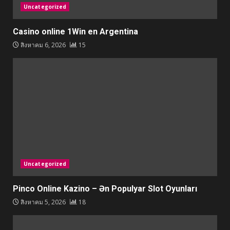
Uncategorized
Casino online 1Win en Argentina
สิงหาคม 6, 2026
15
Uncategorized
Pinco Online Kazino – Ən Populyar Slot Oyunları
สิงหาคม 5, 2026
18