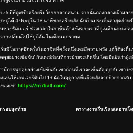
ัย 26 ปีที่ดูเศร้าสร้อยรีบวิ่งออกจากสนาม จากนั้นกองกลางเฝ้ามอง
ตูได้ 4 ประตูใน 18 นาทีของครึ่งหลัง นับเป็นประเด็นล่าสุดสำหรับเ
นช่วงซัมเมอร์ ช่วงเวลาในอาชีพค้าแข้งของเขาที่ดูเหมือนจะแย่ลง
ังจากเปลี่ยนไปใช้กูดิสัน ในเดือนมกราคม
อกาสอีกครั้งในอาชีพที่ครั้งหนึ่งเคยมีความหวัง แต่ก็ต้องดิ้นรนตั
คุยอย่างเข้มข้น’ กับเดเล่ก่อนที่การย้ายจะเกิดขึ้น โดยยืนยันว่าผู้เ
เรามีการพูดคุยอย่างเข้มข้นกับเขาก่อนที่เราจะเซ็นสัญญากับเขา เ
ลงเล่นให้เอฟเวอร์ตันไป 13 นัดในฤดูกาลที่แล้วหลังจากย้ายจากสเป
รถของเขา
https://m7ball.com/
ลกรอบสุดท้าย
ตารางงานรื่นเริง อเลฮานโ