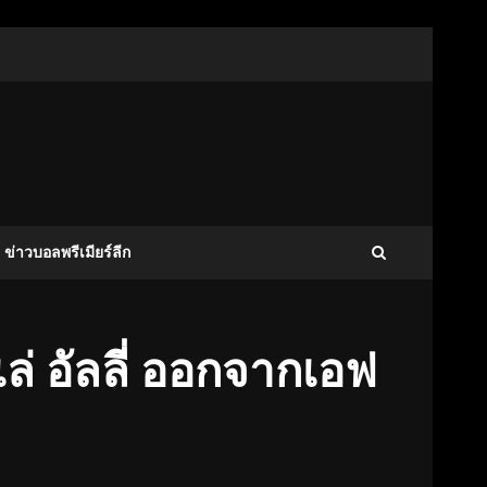
ข่าวบอลพรีเมียร์ลีก
เล่ อัลลี่ ออกจากเอฟ