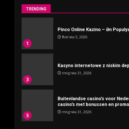
TRENDING
Pinco Online Kazino – Ən Populya
สิงหาคม 5, 2026
1
Kasyno internetowe z niskim de
กรกฎาคม 31, 2026
3
Buitenlandse casino’s voor Nede
casino’s met bonussen en promo
กรกฎาคม 31, 2026
5