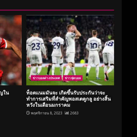
ข่าวบอลต่างประเทศ
ข่าวฟุตบอล
ัญใน
ท็อตแนมมันจะ เกิดขึ้นรับประกันว่าจะ
ทำการเสริมที่สำคัญพอสเตคูกลู อย่างสิ้น
หวังในเดือนมกราคม
พฤศจิกายน 8, 2023
2683