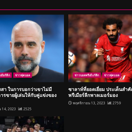
มียร์ลีก
ข่าวฟุตบอล
ข่าวบอลพรีเมียร์ลีก
ข่าวฟุตบอล
ยงสา ในการบอกว่าเขาไม่มี
ซาลาห์ที่ยอดเยี่ยม ประเด็นสำค
รขายผู้เล่นให้กับคู่แข่งของ
พรีเมียร์ลีกพาลเมอร์มอง
พฤศจิกายน 13, 2023
2759
 14, 2023
2525