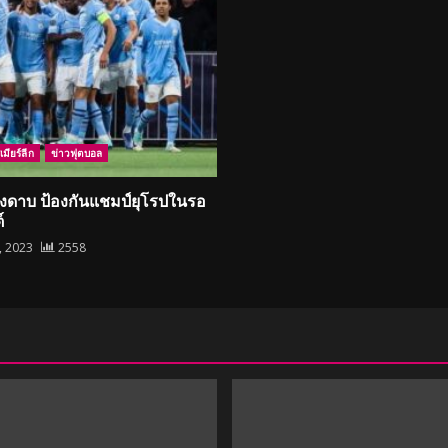
มียร์ลีก
ข่าวฟุตบอล
งดาบ ป้องกันแชมป์ยุโรปในรอ
์
, 2023
2558