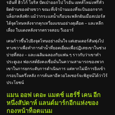
รอันที่ ฮิวโก้ โยริส ปัดเป่าออกไป ไรอัน เยทส์โหม่งฟรีหัว
ผิดด้านของฝ่ายขวา ขณะที่เจ้าบ้านมองที่จะบินออกจาก
บล็อกหลังพัก แม้ว่ากระแสน้ำเกือบจะพลิกผันเมื่อสเปอร์ส
ได้จุดโทษหลังจากคุกเหวี่ยงแขนอย่างดุเดือด – และหลีก
เลี่ยง ใบแดงหลังจากตรวจสอบ วีเออาร์
เคนก้าวขึ้นไปยิงจุดโทษอย่างมั่นใจ แต่เฮนเดอร์สันพุ่งไป
ทางขวาเพื่อทำการดำน้ำที่ยอดเยี่ยมเพื่อปฏิเสธเขาในช่วง
บ่ายที่สอง – และเฉลิมฉลองกับแฟน ๆ ราวกับว่าเขาทำ
ประตูเอง ฟอเรสต์ยังคงเชื่อมั่นในความสามารถของพวก
เขาในการยกระดับการดำเนินการ แต่หากไม่มีการยิงเข้า
กรอบในครึ่งหลัง การค้นหาอีควอไลเซอร์จะพิสูจน์ได้ว่าไร้
ประโยชน์
แมน ออฟ เดอะ แมตช์ แฮร์รี่ เคน อีก
หนึ่งสัปดาห์ แลนด์มาร์กอีกแห่งของ
กองหน้าท็อตแนม