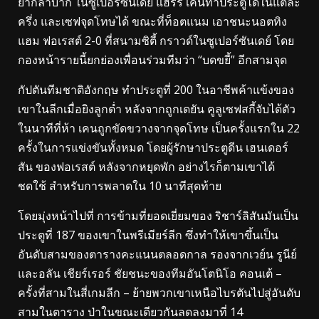
ยากลำบาก ในซูเปอร์ซันเดย์ แฮร์รี เคนทำประตูได้ในแต่ละ
ครึ่ง และเซฟจุดโทษได้ ขณะที่ท็อตแนม เอาชนะนอตทิง
แฮม ฟอเรสต์ 2-0 ที่สนามซิตี้ กราวด์ในซูเปอร์ซันเดย์ โดย
กองหน้ารายนี้ยกย่องเพื่อนร่วมทีมว่า “บดขยี้” อีกสามจุด
กัปตันทีมชาติอังกฤษ ทำประตูที่ 200 ในอาชีพค้าแข้งของ
เขาในลีกเมื่อยิงลูกต่ำ หลังจากถูกเดยัน คูลูเซฟสกี้จับได้ตัว
ในนาทีที่ห้า เคนถูกขัดขวางจากจุดโทษ เป็นครั้งแรกใน 22
ครั้งในการแข่งขันทั้งหมด โดยผู้รักษาประตูดีน เฮนเดอร์
สัน ของฟอเรสต์ หลังจากหยุดพัก อย่างไรก็ตามเขาได้
ชดใช้ สำหรับการพลาดใน 10 นาทีสุดท้าย
โดยมุ่งหน้าไปที่ การข้ามที่ยอดเยี่ยมของ ริชาร์ลิสันมันเป็น
ประตูที่ 187 ของเขาในพรีเมียร์ลีก ซึ่งทำให้เขาขึ้นเป็น
อันดับสามของตารางคะแนนตลอดกาล รองจากเวย์น รูนีย์
และอลัน เชียร์เรอร์ ชัยชนะของทีมอันโตนิโอ คอนเต้ –
ครั้งที่สามในสี่เกมลีก – ย้ายพวกเขาเหนือไบรตันไปสู่อันดับ
สามในตาราง ป่าในขณะเดียวกันลดลงมาที่ 14