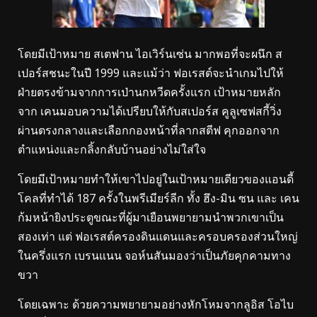
โดยมีเป้าหมาย สเตฟาน ไอเวิร์นเซ่น มากพอที่จะผนึก ส
เปอร์สชนะในปี 1999 และแม้ว่า ฟอเรสต์จะนำเกมไปให้
ฝ่ายตรงข้ามจากการเป่านกหวีดครั้งแรก เป้าหมายหลัก
จาก เคนมอบความได้เปรียบให้กับสเปอร์ส คูลูเซฟสกี้วิ่ง
ผ่านตรงกลางและเลือกกองหน้าที่ลากสตีฟ คุกออกจาก
ตำแหน่งและกลิ้งกลับบ้านอย่างไม่ใส่ใจ
โดยมีเป้าหมายทำให้เขาไปอยู่ในเป้าหมายเดียวของแอนดี้
โคลที่ทำได้ 187 ครั้งในพรีเมียร์ลีก ทั้ง ฮึง-มิน ซน และ เคน
ก้มหน้ายิงประตูขณะที่ผู้มาเยือนพยายามนำพวกเขาเป็น
สองเท่า แต่ ฟอเรสต์ครองดินแดนและครอบครองส่วนใหญ่
ในครึ่งแรก เบรนแนน จอห์นสันมองว่าเป็นภัยคุกคามทาง
ขวา
โดยเฉพาะ ด้วยความพยายามอย่างหักโหมจากลูอิส โอไบ