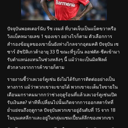
ปัจจุบันพอตเตอร์นับ รีซ เจมส์ ที่บาดเจ็บเป็นแบ็คขวาหรือ
วิงแบ็คหมายเลข 1 ของเขา อย่างไรก็ตาม ตัวเลือกการ
สำรองข้อมูลของเขานั้นยังห่างไกลจากอุดมคติ ปัจจุบัน เซ
ซาร์ อัซปิลิเกวต้าอายุ 33 ปี ขณะที่รูเบ็น ลอฟตัส-ชีคเข้ามา
รับตำแหน่งแทนในช่วงหลังๆ นี้ แม้ว่าจะเป็นมิดฟิลด์
ตัวกลางจากการค้าขายก็ตาม
รายงานชี้ว่าเลเวอร์คูเซ่น ยังไม่ได้รับการติดต่ออย่างเป็น
ทางการ แม้ว่าพวกเขาจะขายได้ พวกเขาจะเต็มใจขายใน
เดือนมกราคมมากกว่าช่วงฤดูร้อนที่แล้วเลเวอร์คูเซ่นเปิด
รับเงินสด? ท่าทีที่เปลี่ยนไปนั้นเกิดจากการออกสตาร์ทที่
ย่ำแย่จนถึงฤดูกาล ปัจจุบันพวกเขาอยู่อันดับที่ 15 จาก 18
ในบุนเดสลีกาและอยู่ในกลุ่มแชมเปี้ยนส์ลีกของพวกเขา