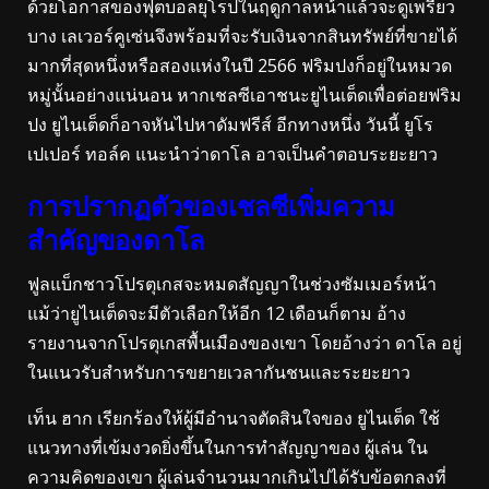
ด้วยโอกาสของฟุตบอลยุโรปในฤดูกาลหน้าแล้วจะดูเพรียว
บาง เลเวอร์คูเซ่นจึงพร้อมที่จะรับเงินจากสินทรัพย์ที่ขายได้
มากที่สุดหนึ่งหรือสองแห่งในปี 2566 ฟริมปงก็อยู่ในหมวด
หมู่นั้นอย่างแน่นอน หากเชลซีเอาชนะยูไนเต็ดเพื่อต่อยฟริม
ปง ยูไนเต็ดก็อาจหันไปหาดัมฟรีส์ อีกทางหนึ่ง วันนี้ ยูโร
เปเปอร์ ทอล์ค แนะนำว่าดาโล อาจเป็นคำตอบระยะยาว
การปรากฏตัวของเชลซีเพิ่มความ
สำคัญของดาโล
ฟูลแบ็กชาวโปรตุเกสจะหมดสัญญาในช่วงซัมเมอร์หน้า
แม้ว่ายูไนเต็ดจะมีตัวเลือกให้อีก 12 เดือนก็ตาม อ้าง
รายงานจากโปรตุเกสพื้นเมืองของเขา โดยอ้างว่า ดาโล อยู่
ในแนวรับสำหรับการขยายเวลากันชนและระยะยาว
เท็น ฮาก เรียกร้องให้ผู้มีอำนาจตัดสินใจของ ยูไนเต็ด ใช้
แนวทางที่เข้มงวดยิ่งขึ้นในการทำสัญญาของ ผู้เล่น ใน
ความคิดของเขา ผู้เล่นจำนวนมากเกินไปได้รับข้อตกลงที่