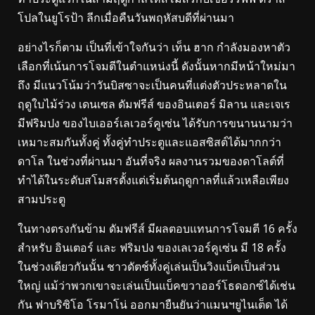
โปลในยูโรป้า ลีกเมื่อคืนวันพฤหัสบดีที่ผ่านมา
อย่างไรก็ตาม เป็นที่เข้าใจกันว่า เท็น ฮาก กำลังมองหาตัว
เลือกที่เน้นการโจมตีในตำแหน่งนี้ ดังนั้นหากมีหน้าใหม่มา
ถึง มีแนวโน้มว่าวันบิสซาจะเป็นคนที่แต่งตัวประหลาดใน
ฤดูใบไม้ร่วง เดนเซล ดัมฟรีส์ ของอินเตอร์ มิลาน และเจเร
มีฟริมปง ของไบเออร์เลเวอร์คูเซ่น ได้รับการขนานนามว่า
เหมาะสมกันทั้งคู่ ทั้งคู่ทำประตูและแอสซิสต์ได้มากกว่า
ดาโล ในช่วงที่ผ่านมา อันที่จริง ผลงานรวมของดาโลต์ที่
ทำได้ในระดับสโมสรตั้งแต่เริ่มต้นฤดูกาลที่แล้วเหลือเพียง
สามประตู
ในทางตรงกันข้าม ดัมฟรีส์ มีผลตอบแทนการโจมตี 16 ครั้ง
สำหรับ อินเตอร์ และ ฟริมปง ของเลเวอร์คูเซ่น มี 18 ครั้ง
ในช่วงเดียวกันนั้น ชาวดัตช์ทั้งคู่เล่นเป็นวิงแบ็คเป็นส่วน
ใหญ่ แม้ว่าพวกเขาจะเล่นเป็นแบ็คขวาออร์โธดอกซ์ได้เช่น
กัน ฟาบริซิโอ โรมาโน่ ออกมายืนยันว่าแมนฯยูไนเต็ด ได้