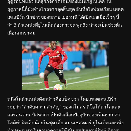
ฤดูร้อนที่แล้ว แต่ธุรกิจการโอนของแมนฯยูไนเต็ด ใน
ฤดูกาลนี้ก็ยังห่างไกลจากจุดสิ้นสุด อันที่จริงฟลอเรียน เพลต
เตนเบิร์ก นักข่าวของสกาย เยอรมนี ได้เปิดเผยเมื่อเร็วๆ นี้
ว่า 3 ตำแหน่งที่ยูไนเต็ดต้องการจะ พูดถึง น่าจะเป็นช่วงต้น
เดือนมกราคม
หนึ่งในตำแหน่งดังกล่าวคือแบ็คขวา โดยเพลตเตนเบิร์ก
ระบุว่า “ลำดับความสำคัญ” ของสโมสร ดิโอโก้ดาโลและ
แอรอนวาน-บิสซากา เป็นตัวเลือกปัจจุบันของเท็นฮาก ดา
โลต์ทำผิดเล็กน้อยในชุด เสื้อ แมนเชสเตอร์ ยูไนเต็ดและเพิ่ง
ทำประตูแรกในสามฤดูกาลให้สโมสรกับเชอร์ริฟฟ์ ติราส