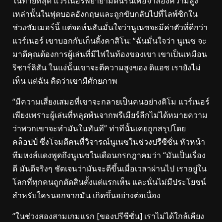
ในท้ายที่สุด แวร์เนอร์พยายามดิ้นรนเพื่อจำลองความสูง
เหล่านั้นในฟุตบอลอังกฤษและถูกขับกลับไปที่ไลพ์ซิกใน
ช่วงซัมเมอร์นี้ แต่จอห์นสันมั่นใจว่านูเนซจะมีค่าตัวที่ดีกว่า
แวร์เนอร์ เขาบอกกับเก็นติ้งคาสิโน: “ฉันมั่นใจว่า นูเนซ จะ
มาดีคุณต้องการผู้เล่นที่มีไฟในท้องของเขา เขาเป็นเหมือน
ริชาร์ลิสัน ในแง่นั้นเขาจะตีความสูงของ ดิแอซ เรายังไม่
เห็น แต่ฉัน คิดว่าเขามีศักยภาพ
“มีความเสี่ยงเสมอที่เขาจะกลายเป็นคนอย่างติโม แวร์เนอร์
เพียงเพราะผู้เล่นที่หลุดพ้นจากพรีเมียร์ลีกไม่ได้หมายความ
ว่าพวกเขาจะทำมันในทันที” ท่าทีนั้นเคยถูกสรุปโดย
คล็อปป์ ซึ่งโจมตีคนที่วิจารณ์นูเนซในช่วงปรีซีซั่น หัวหน้า
ทีมหงส์แดงพูดถึงนูเนซในเดือนกรกฎาคมว่า “มันเป็นเรื่อง
ดี มันดีจริงๆ ชัดเจนว่ามันจะดีขึ้นเมื่อเวลาผ่านไป เราอยู่ใน
โลกที่ทุกคนถูกตัดสินตั้งแต่แรกเห็น และนั่นไม่มีประโยชน์
สำหรับใครนอกจากมัน เกิดขึ้นอย่างต่อเนื่อง
“ในช่วงสองสามเกมแรก [ของปรีซีซั่น] เราไม่ได้ใกล้เคียง