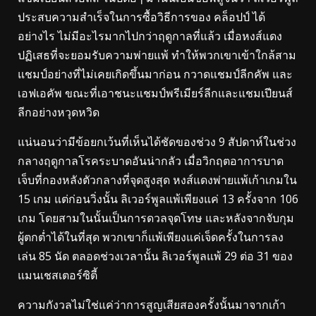
ประสบความสำเร็จในการซื้อวิธีการของ คล็อปป์ ได้
อย่างไร ไม่มีอะไรมากไปกว่าฤดูกาลที่แล้ว เมื่อหงส์แดง
ปฏิเสธที่จะยอมรับความพ่ายแพ้ ทำให้พวกเขาเข้าใกล้สาม
แชมป์อย่างที่ไม่เคยเกิดขึ้นมาก่อน กวาดแชมป์ลีกคัพ และ
เอฟเอคัพ ขณะที่เอาชนะแชมป์พรีเมียร์ลีกและแชมเปียนส์
ลีกอย่างหวุดหวิด
แน่นอนว่ามีข้อยกเว้นที่เห็นได้ชัดของช่วง 9 สัปดาห์ในช่วง
กลางฤดูกาลโรคระบาดอันน่ากลัว เมื่อวิกฤตอาการบาด
เจ็บที่กองหลังตัวกลางที่จุดสูงสุด หงส์แดงพ่ายแพ้เก้าเกมใน
15 เกม แต่ก่อนวิ่งนั้น ลิเวอร์พูลแพ้เพียงแค่ 13 ครั้งจาก 106
เกม โดยสามในนั้นเป็นการดวลจุดโทษ และหลังจากจับกุม
ผู้ตกต่ำได้ในที่สุด พวกเขาก็แพ้เพียงแค่เจ็ดครั้งในการลง
เล่น 85 นัด ตลอดช่วงเวลานั้น ลิเวอร์พูลแพ้ 29 ต่อ 31 ของ
แมนเชสเตอร์ซิตี้
ความกังวลไม่ใช่แค่ว่าการสูญเสียสองครั้งนั้นมาจากเก้า