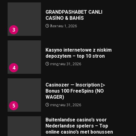
GRANDPASHABET CANLI
CASİNO & BAHİS
สิงหาคม 1, 2026
3
Kasyno internetowe z niskim
depozytem – top 10 stron
กรกฎาคม 31, 2026
4
Casinozer — Inscription ▷
Bonus 100 FreeSpins (NO
WAGER)
5
กรกฎาคม 31, 2026
Buitenlandse casino’s voor
Nederlandse spelers – Top
online casino’s met bonussen