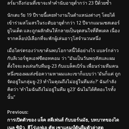
ลร์มาถึงก่อนที่เขาจะทำคำนับอายุต่ำกว่า 23 ปีด้วยซ้ำ
นักเตะวัย 19 ปีรายนี้เคยทำงานในตำแหน่งต่างๆ โดยได้
เข้าร่วมสโมสรในระดับอายุต่ำกว่า 12 ปีจากแมนเชสเตอร์
ยูไนเต็ด และถูกผลักดันให้กลายเป็นจุดสนใจที่ดีพเดล เนื่อง
จากคล็อปป์เลือกที่จะพักผู้เล่นอาวุโสจำนวนหนึ่ง
เมื่อไตร่ตรองว่าเขาค้นพบโอกาสนี้ได้อย่างไร แบลร์กล่าว
กับลิเวอร์พูลเอฟซีดอทคอม ว่า “มันเป็นวันพฤหัสและผม
ตั้งใจจะลงเล่นกับทีมยู-23 กับแบล็คเบิร์น เพื่อนร่วมทีมคน
หนึ่งของผมส่งข้อความหาผมและเขาก็แบบว่า ‘มันก็แค่ ถูก
จัดอยู่ในกลุ่มยู-23 ทำไมคุณถึงไม่อยู่ในทีมล่ะ?’ ฉันกำลัง
คิดว่า ‘ทำไมฉันถึงไม่อยู่ในทีม ยู23’ ฉันไม่ได้คิดอะไรทั้ง
นั้น”
Continue
Previous:
การเปิดตัวของ แจ็ค สตีเฟนส์ กับบอร์นมัธ, บทบาทของได
Reading
เนล ซิมิว, ฮีโร่เอฟเอ คัพ เซาแธมป์ตันยืมตัวล่าสุด