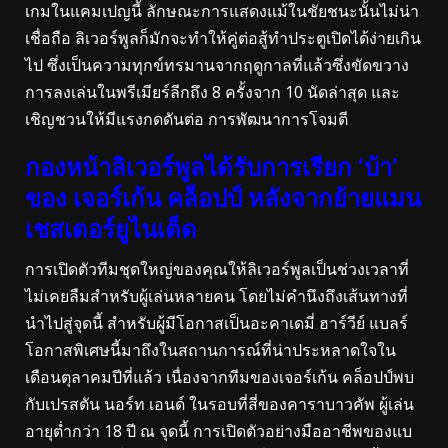
เกมในแคมเปญนี้ ลักษณะการแสดงแม้ในชัยชนะนั้นไม่น่า
เชื่อถือ ลิเวอร์พูลก็มักจะทำให้คู่ต่อสู้ทำประตูเปิดได้ง่ายเกิน
ไป ซึ่งเป็นความทุกข์ทรมานจากฤดูกาลที่แล้วซึ่งขัดขวาง
การลงเล่นในพรีเมียร์ลีกถึง 8 ครั้งจาก 10 นัดล่าสุด และ
เชิญชวนให้มีแรงกดดันต่อ การพัฒนาการโจมตี
กองหน้าลิเวอร์พูลได้รับการเรียก ‘บ้า’
ของ เจอร์เก้น คล็อปป์ หลังจากย้ายแมน
เชสเตอร์ยูไนเต็ด
การเปิดตัวทีมชุดใหญ่ของคุณให้ลิเวอร์พูลเป็นช่วงเวลาที่
ไม่เคยลืมสำหรับผู้เล่นหลายคน โดยไม่คำนึงถึงเส้นทางที่
นำไปสู่จุดนี้ สำหรับผู้มีโอกาสเป็นอะคาเดมี่ ฮาร์วีย์ แบลร์
โอกาสพิเศษนี้มาถึงในสถานการณ์ที่น่าประหลาดใจใน
เดือนตุลาคมปีที่แล้ว เนื่องจากทีมของเจอร์เก้น คล็อปป์พบ
กับเปรสตัน นอร์ท เอนด์ ในรอบที่สี่ของคาราบาวคัพ ผู้เล่น
อายุต่ำกว่า 18 ปี ณ จุดนี้ การเปิดตัวอย่างมืออาชีพของแบ