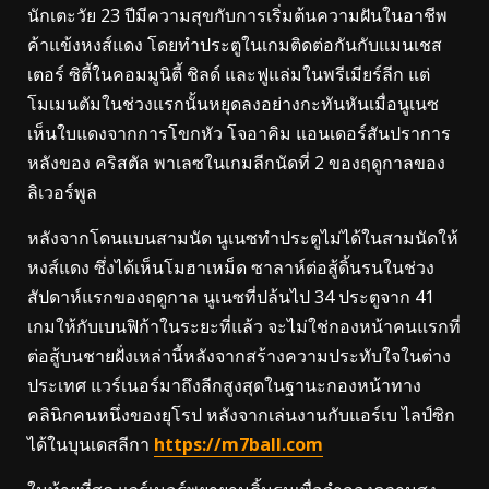
นักเตะวัย 23 ปีมีความสุขกับการเริ่มต้นความฝันในอาชีพ
ค้าแข้งหงส์แดง โดยทำประตูในเกมติดต่อกันกับแมนเชส
เตอร์ ซิตี้ในคอมมูนิตี้ ชิลด์ และฟูแล่มในพรีเมียร์ลีก แต่
โมเมนตัมในช่วงแรกนั้นหยุดลงอย่างกะทันหันเมื่อนูเนซ
เห็นใบแดงจากการโขกหัว โจอาคิม แอนเดอร์สันปราการ
หลังของ คริสตัล พาเลซในเกมลีกนัดที่ 2 ของฤดูกาลของ
ลิเวอร์พูล
หลังจากโดนแบนสามนัด นูเนซทำประตูไม่ได้ในสามนัดให้
หงส์แดง ซึ่งได้เห็นโมฮาเหม็ด ซาลาห์ต่อสู้ดิ้นรนในช่วง
สัปดาห์แรกของฤดูกาล นูเนซที่ปล้นไป 34 ประตูจาก 41
เกมให้กับเบนฟิก้าในระยะที่แล้ว จะไม่ใช่กองหน้าคนแรกที่
ต่อสู้บนชายฝั่งเหล่านี้หลังจากสร้างความประทับใจในต่าง
ประเทศ แวร์เนอร์มาถึงลีกสูงสุดในฐานะกองหน้าทาง
คลินิกคนหนึ่งของยุโรป หลังจากเล่นงานกับแอร์เบ ไลป์ซิก
ได้ในบุนเดสลีกา
https://m7ball.com