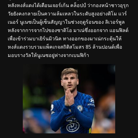
หลังหงส์แดงได้เตือนเจอร์เก้น คล็อปป์ ว่ากองหน้าชาวอุรุก
วัยยังคงกลายเป็นความล้มเหลวในระดับสูงอย่างติโม แวร์
เนอร์ นูเนซเป็นผู้เซ็นสัญญาในช่วงฤดูร้อนของ ลิเวอร์พูล
หลังจากการจากไปของซาดิโอ มาเน่ซึ่งออกจาก แอนฟิลด์
เพื่อเข้าร่วมบาเยิร์นมิวนิค ทางออกของมาเน่กระตุ้นให้
หงส์แดงรวบรวมแพ็คเกจสถิติสโมสร 85 ล้านปอนด์เพื่อ
มอบรางวัลให้นูเนซอยู่ห่างจากเบนฟิก้า