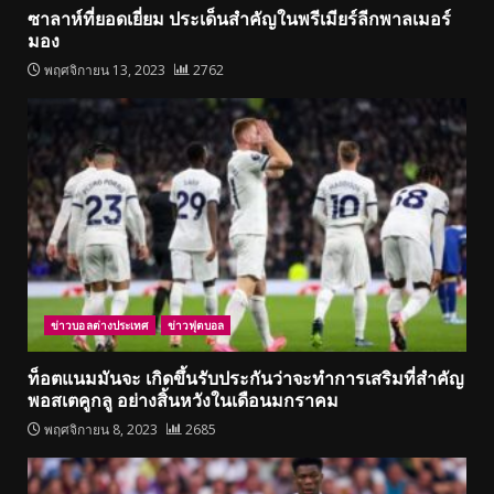
ซาลาห์ที่ยอดเยี่ยม ประเด็นสำคัญในพรีเมียร์ลีกพาลเมอร์
มอง
พฤศจิกายน 13, 2023
2762
ข่าวบอลต่างประเทศ
ข่าวฟุตบอล
ท็อตแนมมันจะ เกิดขึ้นรับประกันว่าจะทำการเสริมที่สำคัญ
พอสเตคูกลู อย่างสิ้นหวังในเดือนมกราคม
พฤศจิกายน 8, 2023
2685