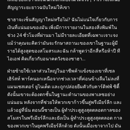
สัญญาระยะยาวฉบับใหม่ให้เขา
ซาฮาจะเซ็นสัญญาใหม่หรือไม่? ฉันไม่แน่ใจเกี่ยวกับการ
เงินที่แน่นอนของมัน เพิ่งมีการรายงานในสองสิ่งพิมพ์ใน
ช่วง 24 ชั่วโมงที่ผ่านมา ไม่มีรายละเอียดที่เฉพาะเจาะจง
แม้ว่าคุณจะคิดว่ามันจะรักษาสถานะของเขาในฐานะผู้มี
รายได้สูงสุดของสโมสรและฉัน กล้าพูดว่าอีกสี่หรือห้าปี ที
ไอเอฟ คิดเกี่ยวกับอนาคตวังของซาฮา…
ฝ่ายซ้ายใช้เวลาส่วนใหญ่ในอาชีพค้าแข้งของเขาที่เซล
เฮิร์สท์ พาร์คนอกเหนือจากช่วงเวลาที่ค่อนข้างลืมไม่ลงที่
แมนเชสเตอร์ ยูไนเต็ด และถูกปล่อยยืมตัวกับคาร์ดิฟฟ์ ซิตี้
ดังนั้นเขาจะต้องตกชั้นในฐานะตำนานของพาเลซอย่าง
แน่นอน หลังจากที่ช่วยให้พวกเขาก้าวขึ้นสู่พรีเมียร์ลีก และ
แล้วอยู่ที่นั่น ตอนนี้ซาฮเป็น ผู้ทำประตูสูงสุดตลอดกาลของ
สโมสรในพรีเมียร์ลีกและยังเป็น ผู้ทำประตูสูงสุดตลอด กาล
ของพวกเขาในยุคพรีเมียร์ลีกด้วย ดังนั้นเมื่อเขาจากไป มัน