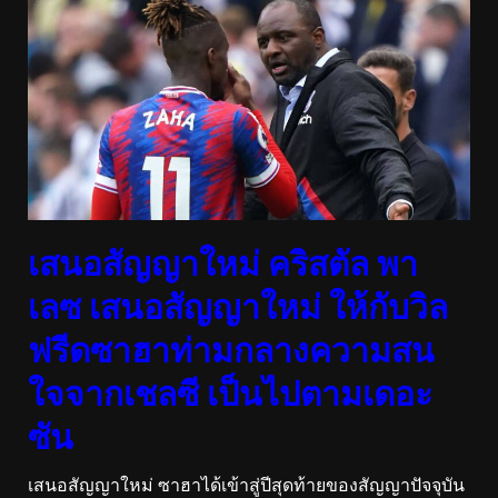
เสนอสัญญาใหม่ คริสตัล พา
เลซ เสนอสัญญาใหม่ ให้กับวิล
ฟรีดซาฮาท่ามกลางความสน
ใจจากเชลซี เป็นไปตามเดอะ
ซัน
เสนอสัญญาใหม่ ซาฮาได้เข้าสู่ปีสุดท้ายของสัญญาปัจจุบัน