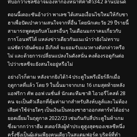
ที่บอกว่าเชลซีอาจมองหากองหน้าที่ค่าตัว34.2 ล้านปอนด์
ตอนนี้เดอะซันอ้างว่า พาเลซ ได้เสนอเงื่อนไขใหม่ให้กับซา
ฮาเพื่อปัดเป่าความสนใจจากที่อื่น โดยนักเตะวัย 29 ปีรายนี้
สามารถพูดคุยกับสโมสรอื่นๆ ในเดือนมกราคมเกี่ยวกับ
การโอนฟรีได้ แหล่งข่าวเดียวกันแนะนำว่ายังไม่ทราบ
แน่ชัดว่ายันต์ของ อีเกิลส์ จะยอมรับแนวทางดังกล่าวหรือ
ไม่ และด้วยการเปลี่ยนแปลงในดังสนั่น คงต้องรอดูกันต่อ
ไปว่าเชลซีจะยังสนใจอยู่หรือไม่
อย่างไรก็ตาม หลังจากยิงได้14 ประตูในพรีเมียร์ลีกเมื่อ
ฤดูกาลที่แล้ว โดย 9 ในนั้นมาจากเกม 16 เกมสุดท้ายหลัง
แอฟริกา คัพ ออฟ เนชั่นส์ นักเตะทีมชาติ ไอวอรี่โคสต์ 28
คน จะเป็นตัวเลือกที่คุ้มค่ามากสำหรับสิงห์บลูส์และไม่ต้อง
เสียค่าใช้จ่ายใดๆ เป็นเงินเป็นทองซาฮาออกสตาร์ทได้อย่าง
ยอดเยี่ยมในฤดูกาล 2022/23 เช่นกันกับสี่ประตูในห้าเกม
ซึ่งมากกว่าราฮีม สเตอร์ลิงผู้ทำประตูสูงสุดของเชลซีหนึ่ง
ครั้งซึ่งเป็นผู้เล่นเพียงคนเดียวในสแตมฟอร์ด บริดจ์ที่ทำ