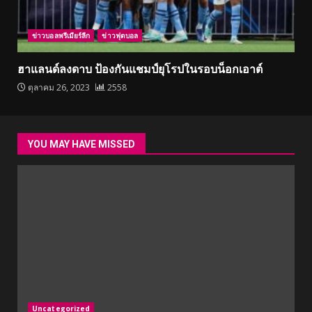
ข่าวบอลพรีเมียร์ลีก
ข่าวฟุตบอล
ฮาแลนด์ลงดาบ ป้องกันแชมป์ยุโรปในรอบน็อกเอาต์
ตุลาคม 26, 2023
2558
YOU MAY HAVE MISSED
Uncategorized