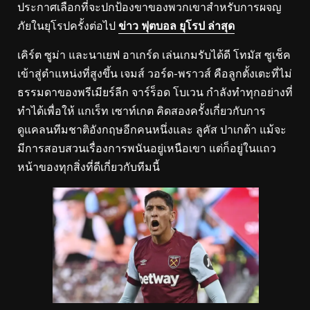
ประกาศเลือกที่จะปกป้องขาของพวกเขาสำหรับการผจญ
ภัยในยุโรปครั้งต่อไป
ข่าว ฟุตบอล ยุโรป ล่าสุด
เคิร์ต ซูม่า และนาเยฟ อาเกร์ด เล่นเกมรับได้ดี โทมัส ซูเช็ค
เข้าสู่ตำแหน่งที่สูงขึ้น เจมส์ วอร์ด-พราวส์ คือลูกตั้งเตะที่ไม่
ธรรมดาของพรีเมียร์ลีก จาร์ร็อด โบเวน กำลังทำทุกอย่างที่
ทำได้เพื่อให้ แกเร็ท เซาท์เกต คิดสองครั้งเกี่ยวกับการ
ดูแคลนทีมชาติอังกฤษอีกคนหนึ่งและ ลูคัส ปาเกต้า แม้จะ
มีการสอบสวนเรื่องการพนันอยู่เหนือเขา แต่ก็อยู่ในแถว
หน้าของทุกสิ่งที่ดีเกี่ยวกับทีมนี้