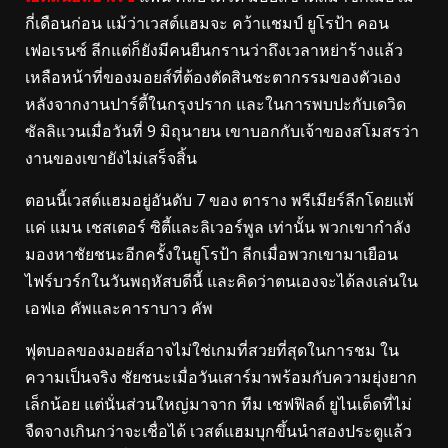
กี่เดือนก่อน แม้ว่าเวสต์แฮมจะ คว้าแชมป์ ยูโรป้า คอน
เฟอเรนซ์ ลีกแต่ก็ยังมีคนยืนกรานว่าถึงเวลาหย่าร้างแล้ว
เหลือหน้าที่ของมอยส์ที่ต้องตัดสินชะตากรรมของตัวเอง
หลังจากงานปาร์ตี้ในกรุงปราก และในการพบปะกับเดวิด
ซัลลิแวนเมื่อวันที่ 9 มิถุนายน เขาบอกกับเจ้าของสโมสรว่า
งานของเขายังไม่เสร็จสิ้น
ตอนนี้เวสต์แฮมอยู่อันดับ 7 ของ ตาราง พรีเมียร์ลีกโดยแพ้
แค่ แมน เชสเตอร์ ซิตี้และลิเวอร์พูล เท่านั้น พวกเขากำลัง
มองหาชัยชนะอีกครั้งในยูโรป้า ลีกเมื่อพวกเขามาเยือน
ไฟร์บวร์กในวันพฤหัสบดีนี้ และคิดว่าตนเองจะได้ลงเล่นใน
เอฟเอ คัพและคาราบาว คัพ
ฟุตบอลของมอยส์อาจไม่ใช่เกมที่สวยที่สุดในการชม ใน
ความเป็นจริง ชัยชนะเมื่อวันเสาร์มาพร้อมกับความยุ่งยาก
เล็กน้อย แต่นั่นส่วนใหญ่มาจาก ทีม เชฟฟิลด์ ยูไนเต็ดที่ไม่
จืดจางเกินกว่าจะเชื่อได้ เวสต์แฮมบุกขึ้นนำสองประตูแล้ว