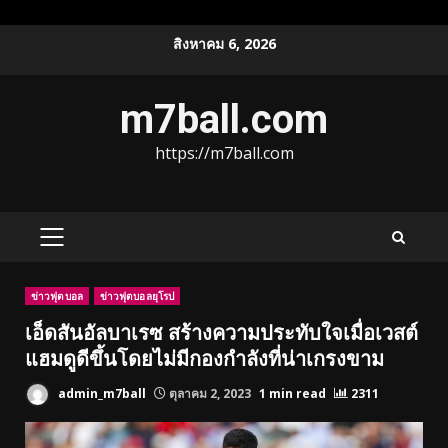
Skip
สิงหาคม 6, 2026
to
content
m7ball.com
https://m7ball.com
PRIMARY
MENU
ข่าวฟุตบอล
ข่าวฟุตบอลยุโรป
เอ็ดสันอัลบาเรซ สร้างความประทับใจเมื่อเวสต์
แฮมดูดีขึ้นโดยไม่มีกองกำลังที่น่าเกรงขาม
admin_m7ball
ตุลาคม 2, 2023
1 min read
2311