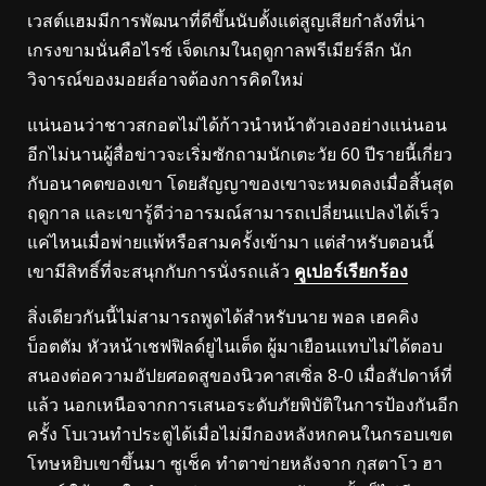
เวสต์แฮมมีการพัฒนาที่ดีขึ้นนับตั้งแต่สูญเสียกำลังที่น่า
เกรงขามนั่นคือไรซ์ เจ็ดเกมในฤดูกาลพรีเมียร์ลีก นัก
วิจารณ์ของมอยส์อาจต้องการคิดใหม่
แน่นอนว่าชาวสกอตไม่ได้ก้าวนำหน้าตัวเองอย่างแน่นอน
อีกไม่นานผู้สื่อข่าวจะเริ่มซักถามนักเตะวัย 60 ปีรายนี้เกี่ยว
กับอนาคตของเขา โดยสัญญาของเขาจะหมดลงเมื่อสิ้นสุด
ฤดูกาล และเขารู้ดีว่าอารมณ์สามารถเปลี่ยนแปลงได้เร็ว
แค่ไหนเมื่อพ่ายแพ้หรือสามครั้งเข้ามา แต่สำหรับตอนนี้
เขามีสิทธิ์ที่จะสนุกกับการนั่งรถแล้ว
คูเปอร์เรียกร้อง
สิ่งเดียวกันนี้ไม่สามารถพูดได้สำหรับนาย พอล เฮคคิง
บ็อตตัม หัวหน้าเชฟฟิลด์ยูไนเต็ด ผู้มาเยือนแทบไม่ได้ตอบ
สนองต่อความอัปยศอดสูของนิวคาสเซิ่ล 8-0 เมื่อสัปดาห์ที่
แล้ว นอกเหนือจากการเสนอระดับภัยพิบัติในการป้องกันอีก
ครั้ง โบเวนทำประตูได้เมื่อไม่มีกองหลังหกคนในกรอบเขต
โทษหยิบเขาขึ้นมา ซูเช็ค ทำตาข่ายหลังจาก กุสตาโว ฮา