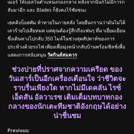
เมอร์ ให้บอลในตำแหน่งกองกลาง หลังจากนั้นก็ไม่มีการก
ลับมาอีก และ Blades ก็ยังคงไร้ชัยชนะ
เฮคคิงบ็อตตัม ท้าทายในภายหลัง โดยยืนกรานว่ามันไม่ได้
เลวร้ายไปเสียหมด แต่คุณต้องรู้สึกถึงแฟนๆ ที่มาเยี่ยมเยียน
ซึ่งเดินทางไปกลับ 350 ไมล์ในช่วงสุดสัปดาห์ของการ
ประท้วงด้วยรถไฟ เพียงเพื่อมุ่งหน้ากลับบ้านพร้อมซิลช์เพื่อ
แสดงการสนับสนุน
วัตกินส์สมควร
ช่วงบ่ายที่ปราศจากความเครียด ของ
วันเสาร์เป็นอีกเครื่องเตือนใจ ว่าชีวิตจะ
ราบรื่นเพียงใด หากไม่มีเดคลัน ไรซ์
เอ็ดสัน อัลวาเรซ เติมเต็มบทบาทกอง
กลางของนักเตะทีมชาติอังกฤษได้อย่าง
น่าชื่นชม
Continue
Previous: