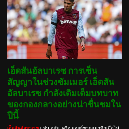
เอ็ดสันอัลบาเรซ การเซ็น
สัญญาในช่วงซัมเมอร์ เอ็ดสัน
อัลบาเรซ กำลังเติมเต็มบทบาท
ของกองกลางอย่างน่าชื่นชมใน
ปีนี้
เอ็ดสันอัลบาเรซ
แฟน คลับ เดวิด มอยส์ขาดสมาชิกเมื่อไม่