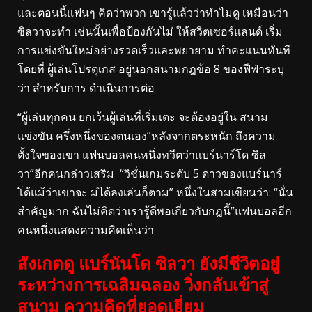
และตอนนี้แฟนๆ คิดว่าพวก เขารู้แล้วว่าทำไมดู เหมือนว่า
ซิลวาจะทำ เช่นนั้นเพื่อป้องกันไม่ ให้สวิตเซอร์แลนด์ เริ่ม
การแข่งขันใหม่อย่างรวดเร็วและพยายาม ทำคะแนนทันที
โดยที่ ผู้เล่นโปรตุเกส อยู่นอกสนามกฎข้อ 8 ของฟีฟ่าระบุ
ว่า สำหรับการ ดำเนินการต่อ
“ผู้เล่นทุกคน ยกเว้นผู้เล่นที่เริ่มเตะ จะต้องอยู่ใน สนาม
แข่งขัน ครึ่งหนึ่งของตนเอง”หลังจากตระหนัก ถึงความ
ตั้งใจของเขา แฟนบอลคนหนึ่งทวีตว่าแบร์นาร์โด ซิล
วา”อีกคนกล่าวเสริม “วิชั่นเกมระดับ 5 ดาวของแบร์นาร์
โด้แม้ว่าเขาจะ ม่ได้ลงเล่นก็ตาม” หนึ่งในสามเขียนว่า: “นั่น
สำคัญมาก ฉันไม่คิดว่าเรารู้ดีพอเกี่ยวกับกฎนี้”แฟนบอลอีก
คนหนึ่งแสดงความคิดเห็นว่า
สังเกตดู แบร์นันโด ซิลวา ยังมีชีวิตอยู่
ระหว่างการเฉลิมฉลอง วิ่งกลับเข้าสู่
สนาม ความคิดที่ยอดเยี่ยม