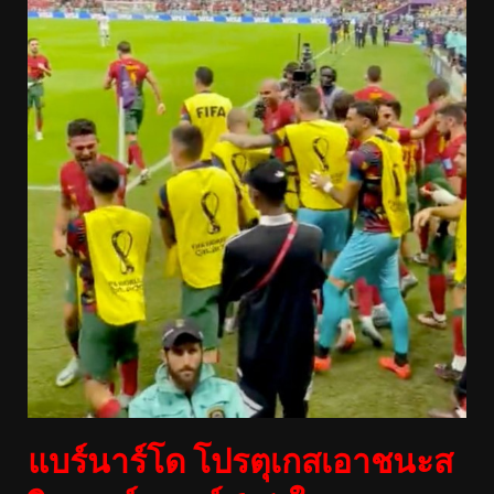
แบร์นาร์โด โปรตุเกสเอาชนะส