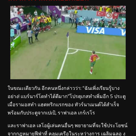
ในขณะเดียวกัน อีกคนหนึ่งกล่าวว่า: “ฉันเพิ่งเรียนรู้บาง
อย่าง! แบร์นาร์โดทำได้ดีมาก”โปรตุเกสทำเพิ่มอีก 5 ประตู
เมื่อรามอสทำ แฮตทริกแรกของ ทัวร์นาเมนต์ได้สำเร็จ
พร้อมกับประตูจากเปเป้, ราฟาเอล เกร์เรโร
และราฟาเอล เลโอผู้เล่นคนอื่นๆ พยายามที่จะใช้ประโยชน์
จากกฎหมายฟีฟ่าที่ คลุมเครือในระหว่างการ เฉลิมฉลอ ง