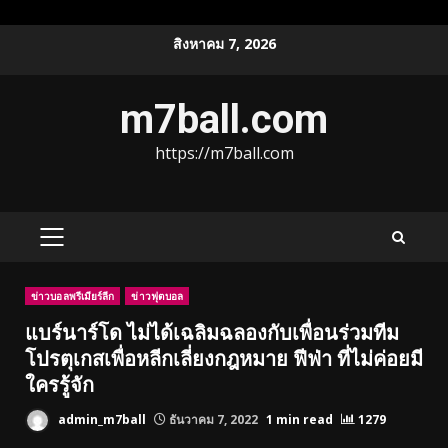
Skip
สิงหาคม 7, 2026
to
content
m7ball.com
https://m7ball.com
PRIMARY
MENU
ข่าวบอลพรีเมียร์ลีก
ข่าวฟุตบอล
แบร์นาร์โด ไม่ได้เฉลิมฉลองกับเพื่อนร่วมทีม
โปรตุเกสเพื่อหลีกเลี่ยงกฎหมาย ฟีฟ่า ที่ไม่ค่อยมี
ใครรู้จัก
admin_m7ball
ธันวาคม 7, 2022
1 min read
1279