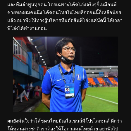
และทีมลำพูนทุกคน โดยเฉพาะโค้ชโอ่งจริงๆก็เหมือนพี่
ชายของผมคนนึง โค้ชคนไทยในไทยลีกตอนนี้ก็เหลือน้อย
แล้ว อย่าพึ่งให้ทางผู้บริหารทีมตัดสินพี่โอ่งแค่นัดนี้ ให้เวลา
พี่โอ่งได้ทำงานก่อน
ผมยังมั่นใจว่าโค้ชคนไทยมีเอไลเซนส์มีโปรไลเซนส์ ดีกว่า
โค้ชคนต่างชาติ เราต้องให้โอกาสคนไทยด้วย อย่าพึ่งไป