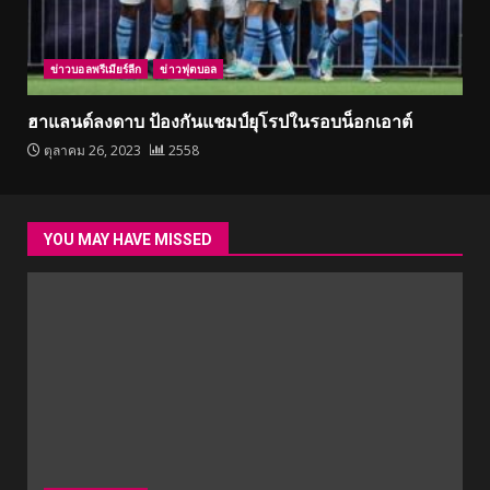
ข่าวบอลพรีเมียร์ลีก
ข่าวฟุตบอล
ฮาแลนด์ลงดาบ ป้องกันแชมป์ยุโรปในรอบน็อกเอาต์
ตุลาคม 26, 2023
2558
YOU MAY HAVE MISSED