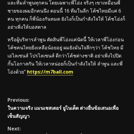
และทีมลำพูนทุกคน โดยเฉพาะพี่โอ่ง จริงๆ เขาเหมือนพี่
ชายของผมอีกคนนึง ตอนนี้ 16 ทีมในลีก โค้ชไทยมีแค่ 6
คน ทุกคน ก็พี่น้องกันหมด ยังไงก็เป็นกำลังใจให้ โค้ชโอ่งก็
อย่าเพิ่งให้บอสตาล
หรือผู้บริหารลำพูน ตัดสินพี่โอ่งแค่นัดนี้ ให้เวลาพี่โอ่งก่อน
โค้ชคนไทยยิ่งเหลือน้อยอยู่ ผมยังมั่นใจลึกๆว่า โค้ชไทย มี
เอไลเซนส์ โปรไลเซนส์ ดีกว่าโค้ชต่างชาติ อย่าเพิ่งไปปิด
กั้นโอกาสกัน ให้เวลาหน่อยก็เป็นกำลังใจให้ ลำพูน และพี่
โอ่งด้วย”
https://m7ball.com
Continue
Previous:
ในความจริง แมนเชสเตอร์ ยูไนเต็ด ต่างยื่นข้อเสนอเพื่อ
Reading
เซ็นสัญญา
Next: