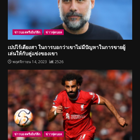
ข่าวบอลพรีเมียร์ลีก
ข่าวฟุตบอล
เปปไร้เดียงสา ในการบอกว่าเขาไม่มีปัญหาในการขายผู้
เล่นให้กับคู่แข่งของเขา
พฤศจิกายน 14, 2023
2526
ข่าวบอลพรีเมียร์ลีก
ข่าวฟุตบอล