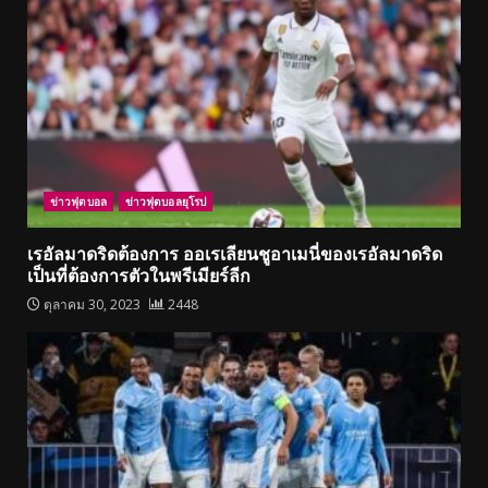
ข่าวฟุตบอล
ข่าวฟุตบอลยุโรป
เรอัลมาดริดต้องการ ออเรเลียนชูอาเมนี่ของเรอัลมาดริด
เป็นที่ต้องการตัวในพรีเมียร์ลีก
ตุลาคม 30, 2023
2448