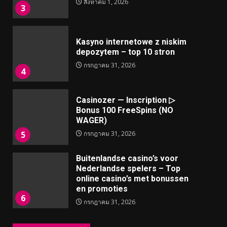
สิงหาคม 1, 2026
3
Kasyno internetowe z niskim
depozytem – top 10 stron
กรกฎาคม 31, 2026
4
Casinozer — Inscription ▷
Bonus 100 FreeSpins (NO
WAGER)
5
กรกฎาคม 31, 2026
Buitenlandse casino’s voor
Nederlandse spelers – Top
online casino’s met bonussen
en promoties
6
กรกฎาคม 31, 2026