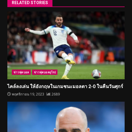
RELATED STORIES
ข่าวฟุตบอล
ข่าวฟุตบอลยุโรป
ไคล์ลงเล่น ให้อังกฤษในเกมชนะมอลตา 2-0 ในคืนวันศุกร์
พฤศจิกายน 19, 2023
2689