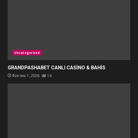
Uncategorized
GRANDPASHABET CANLI CASİNO & BAHİS
สิงหาคม 1, 2026
14